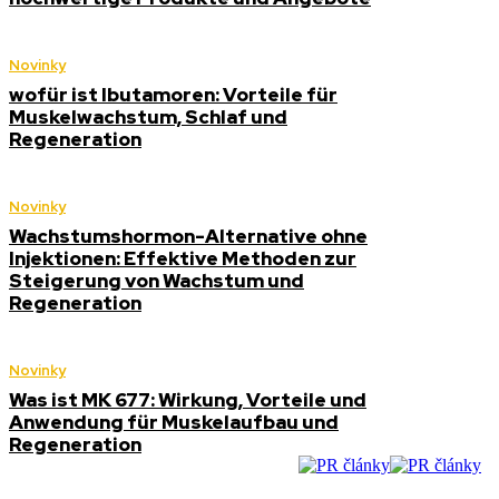
Novinky
wofür ist Ibutamoren: Vorteile für
Muskelwachstum, Schlaf und
Regeneration
Novinky
Wachstumshormon-Alternative ohne
Injektionen: Effektive Methoden zur
Steigerung von Wachstum und
Regeneration
Novinky
Was ist MK 677: Wirkung, Vorteile und
Anwendung für Muskelaufbau und
Regeneration