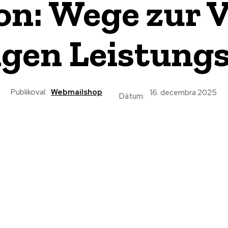
on: Wege zur 
igen Leistung
Publikoval:
Webmailshop
16. decembra 2025
Dátum: