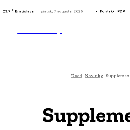
C
23.7
Bratislava
piatok, 7 augusta, 2026
Kontakt
PDP
WebMailShop
NOVINKY
MAGAZÍN
Úvod
Novinky
Supplemente
Suppleme