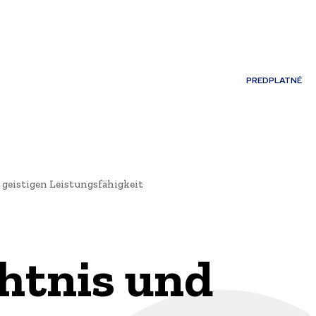
Môj účet
PREDPLATNÉ
NOSTI
JAZYK
geistigen Leistungsfähigkeit
htnis und