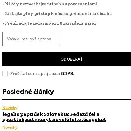
- Nikdy nezmeškajte príbeh s upozorneniami
- Získajte plný prístup k nášmu prémiovému obsahu
- Prehliadajte zadarmo až z 5 zariadení naraz
ODOBERAŤ
Prečítal som a prijímam
GDPR
.
Posledné články
Novinky
legális peptidek Szlovákia: Fedezd fel a
sportteljesítményt növelő lehetőségeket
Novinky