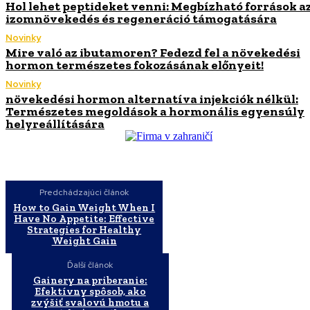
Hol lehet peptideket venni: Megbízható források a
izomnövekedés és regeneráció támogatására
Novinky
Mire való az ibutamoren? Fedezd fel a növekedési
hormon természetes fokozásának előnyeit!
Novinky
növekedési hormon alternatíva injekciók nélkül:
Természetes megoldások a hormonális egyensúly
helyreállítására
Predchádzajúci článok
How to Gain Weight When I
Have No Appetite: Effective
Strategies for Healthy
Weight Gain
Ďalší článok
Gainery na priberanie:
Efektívny spôsob, ako
zvýšiť svalovú hmotu a