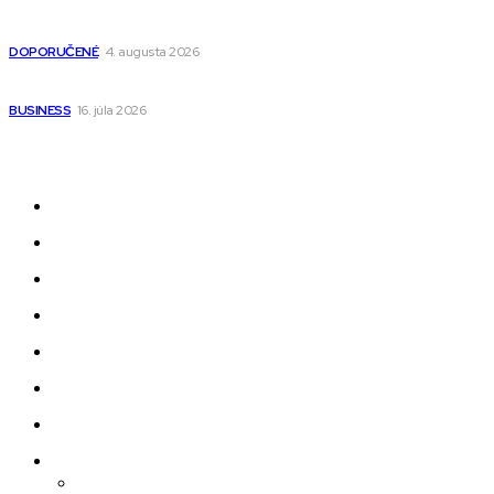
Detské pončá na kúpanie a pláž – jemné a priedušné pončá
pre deti s kapucňou
DOPORUČENÉ
4. augusta 2026
Kedy má zmysel outsourcovať nábor zamestnancov
BUSINESS
16. júla 2026
Odkazy
Novinky
AI
Produkty
Jedlo
Business
Služby
Nehnuteľnosti
Jazyk
Slovenčina