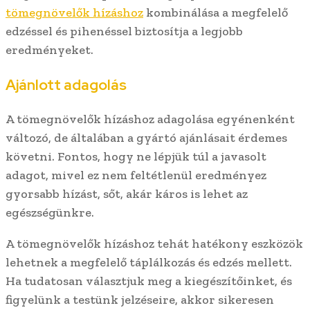
tömegnövelők hízáshoz
kombinálása a megfelelő
edzéssel és pihenéssel biztosítja a legjobb
eredményeket.
Ajánlott adagolás
A tömegnövelők hízáshoz adagolása egyénenként
változó, de általában a gyártó ajánlásait érdemes
követni. Fontos, hogy ne lépjük túl a javasolt
adagot, mivel ez nem feltétlenül eredményez
gyorsabb hízást, sőt, akár káros is lehet az
egészségünkre.
A tömegnövelők hízáshoz tehát hatékony eszközök
lehetnek a megfelelő táplálkozás és edzés mellett.
Ha tudatosan választjuk meg a kiegészítőinket, és
figyelünk a testünk jelzéseire, akkor sikeresen