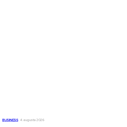
Ďalšie magazíny
Melds SK
Melds CZ
Town Talk
Magazín AI
All The Best
Magazín PRO
Fitness MEDIUM
Wisdom-All-The-Best
Populárne
Ako vybrať autosedačku Nuna? Kompletný sprievodca od
narodenia až do 12 rokov
BUSINESS
4. augusta 2026