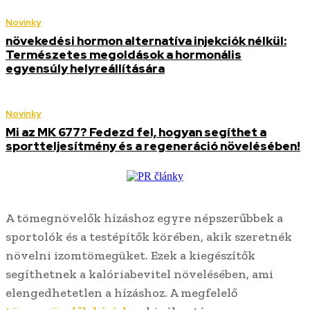
Novinky
növekedési hormon alternatíva injekciók nélkül:
Természetes megoldások a hormonális
egyensúly helyreállítására
Novinky
Mi az MK 677? Fedezd fel, hogyan segíthet a
sportteljesítmény és a regeneráció növelésében!
A tömegnövelők hízáshoz egyre népszerűbbek a
sportolók és a testépítők körében, akik szeretnék
növelni izomtömegüket. Ezek a kiegészítők
segíthetnek a kalóriabevitel növelésében, ami
elengedhetetlen a hízáshoz. A megfelelő