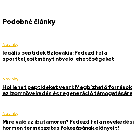
Podobné články
Novinky
legális peptidek Szlovákia: Fedezd fel a
sportteljesítményt növelő lehetőségeket
Novinky
Hol lehet peptideket venni: Megbízható források
az izomnövekedés és regeneráció támogatására
Novinky
Mire való az ibutamoren? Fedezd fel a növekedési
hormon természetes fokozásának előnyeit!