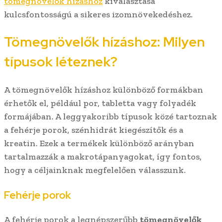
tömegnövelők hízáshoz
kiválasztása
kulcsfontosságú a sikeres izomnövekedéshez.
Tömegnövelők hízáshoz: Milyen
típusok léteznek?
A tömegnövelők hízáshoz különböző formákban
érhetők el, például por, tabletta vagy folyadék
formájában. A leggyakoribb típusok közé tartoznak
a fehérje porok, szénhidrát kiegészítők és a
kreatin. Ezek a termékek különböző arányban
tartalmazzák a makrotápanyagokat, így fontos,
hogy a céljainknak megfelelően válasszunk.
Fehérje porok
A fehérje porok a legnépszerűbb
tömegnövelők