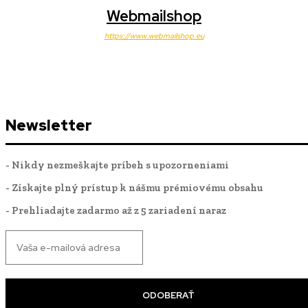
Webmailshop
https://www.webmailshop.eu
Newsletter
- Nikdy nezmeškajte príbeh s upozorneniami
- Získajte plný prístup k nášmu prémiovému obsahu
- Prehliadajte zadarmo až z 5 zariadení naraz
ODOBERAŤ