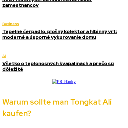
zamestnancov
Business
Tepelné čerpadlo, plošný kolektor a hlbinný vrt:
moderné a úsporné vykurovanie domu
AI
Všetko o teplonosných kvapalinách a prečo sú
dôležité
Warum sollte man Tongkat Ali
kaufen?