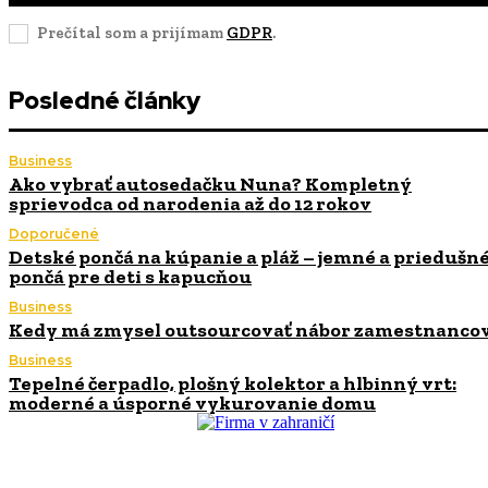
Prečítal som a prijímam
GDPR
.
Posledné články
Business
Ako vybrať autosedačku Nuna? Kompletný
sprievodca od narodenia až do 12 rokov
Doporučené
Detské pončá na kúpanie a pláž – jemné a priedušn
pončá pre deti s kapucňou
Business
Kedy má zmysel outsourcovať nábor zamestnanco
Business
Tepelné čerpadlo, plošný kolektor a hlbinný vrt:
moderné a úsporné vykurovanie domu