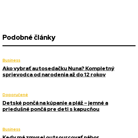
Podobné články
Business
Ako vybrať autosedačku Nuna? Kompletný
sprievodca od narodenia až do 12 rokov
Doporučené
Detské pončá na kúpanie a pláž – jemné a
priedušné pončá pre deti s kapucňou
Business
Kedy má zmysel outsourcovať nábor