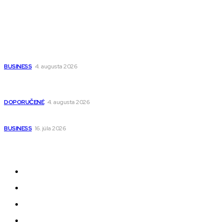
Populárne
Ako vybrať autosedačku Nuna? Kompletný sprievodca od
narodenia až do 12 rokov
BUSINESS
4. augusta 2026
Detské pončá na kúpanie a pláž – jemné a priedušné pončá
pre deti s kapucňou
DOPORUČENÉ
4. augusta 2026
Kedy má zmysel outsourcovať nábor zamestnancov
BUSINESS
16. júla 2026
Odkazy
Novinky
AI
Produkty
Jedlo