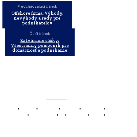
Predchádzajúci článok
Offshore firma: Výhody,
nevýhody a rady pre
podnikateľov
Ďalší článok
Zatváracie sáčky:
Všestranný pomocník pre
domácnosť a podnikanie
WebMailShop
MAGAZÍN
Domov
Business
Financie
Marketing
Politika
Technológie
AI
Produkty
Jedlo
Káva
WMS