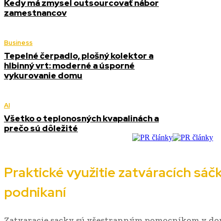
Kedy má zmysel outsourcovať nábor
zamestnancov
Business
Tepelné čerpadlo, plošný kolektor a
hlbinný vrt: moderné a úsporné
vykurovanie domu
AI
Všetko o teplonosných kvapalinách a
prečo sú dôležité
Praktické využitie zatváracích sá
podnikaní
Zatvaracie sacky sú všestranným pomocníkom v dom