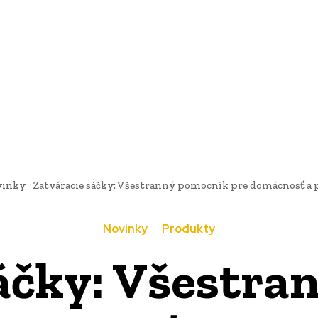
AI
PRODUKTY
JEDLO
BUSINESS
SLUŽBY
NEHNUTEĽ
vinky
Zatváracie sáčky: Všestranný pomocník pre domácnosť a 
Novinky
Produkty
sáčky: Všestra