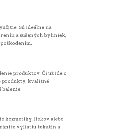
užitie. Sú ideálne na
renín a sušených byliniek,
 poškodením.
enie produktov. Či už ide o
 produkty, kvalitné
 balenie.
ie kozmetiky, liekov alebo
ánite vyliatiu tekutín a