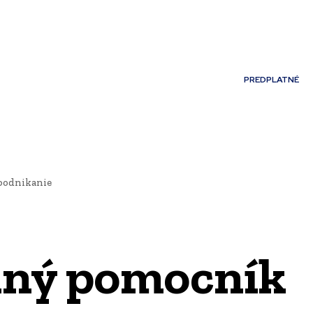
Môj účet
PREDPLATNÉ
NOSTI
JAZYK
podnikanie
nný pomocník