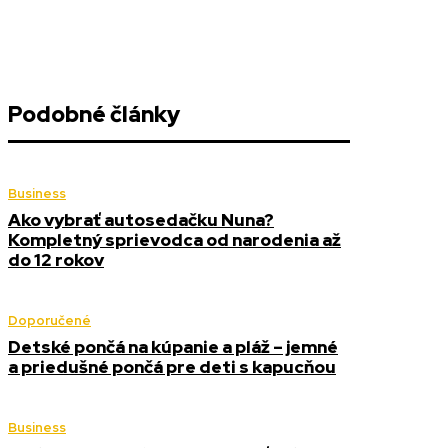
Podobné články
Business
Ako vybrať autosedačku Nuna?
Kompletný sprievodca od narodenia až
do 12 rokov
Doporučené
Detské pončá na kúpanie a pláž – jemné
a priedušné pončá pre deti s kapucňou
Business