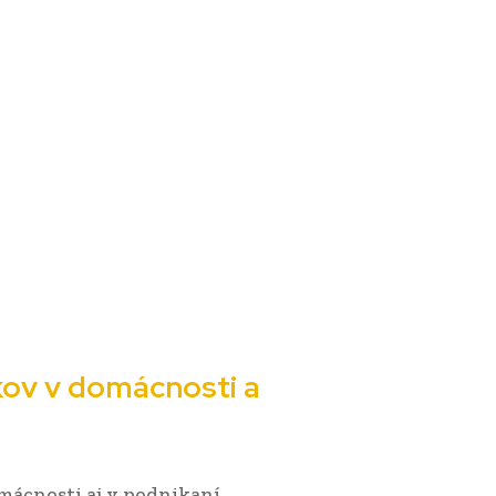
čkov v domácnosti a
ácnosti aj v podnikaní.