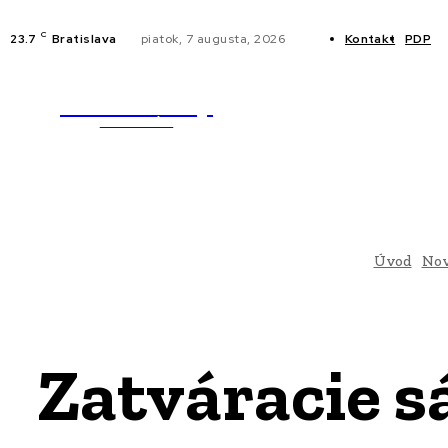
C
23.7
Bratislava
piatok, 7 augusta, 2026
Kontakt
PDP
WebMailShop
NOVINKY
MAGAZÍN
Úvod
No
Zatváracie 