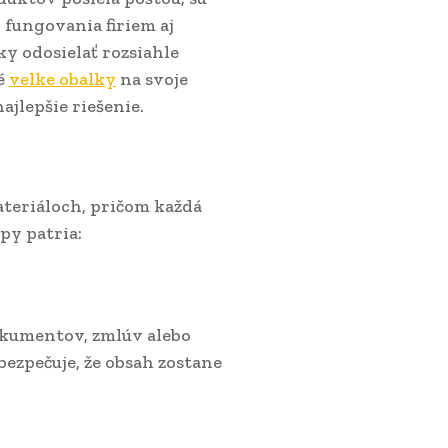
fungovania firiem aj
y odosielať rozsiahle
né
velke obalky
na svoje
ajlepšie riešenie.
teriáloch, pričom každá
ypy patria:
dokumentov, zmlúv alebo
bezpečuje, že obsah zostane