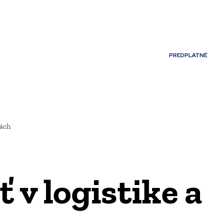
Môj účet
PREDPLATNÉ
NOSTI
JAZYK
iách
 v logistike a