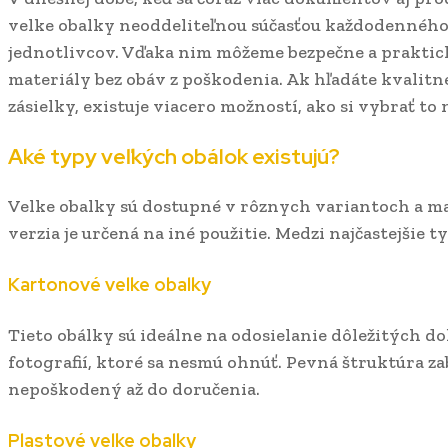
velke obalky neoddeliteľnou súčasťou každodenného 
jednotlivcov. Vďaka nim môžeme bezpečne a praktick
materiály bez obáv z poškodenia. Ak hľadáte kvalit
zásielky, existuje viacero možností, ako si vybrať to n
Aké typy veľkých obálok existujú?
Velke obalky sú dostupné v rôznych variantoch a ma
verzia je určená na iné použitie. Medzi najčastejšie t
Kartonové velke obalky
Tieto obálky sú ideálne na odosielanie dôležitých 
fotografií, ktoré sa nesmú ohnúť. Pevná štruktúra za
nepoškodený až do doručenia.
Plastové velke obalky