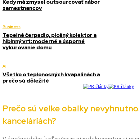
Kedy má zmysel outsourcovať nábor
zamestnancov
Business
Tepelné čerpadlo, plošný kolektor a
hlbinný vrt: moderné a úsporné
vykurovanie domu
AI
Všetko o teplonosných kvapalinách a
prečo sú dôležité
Prečo sú velke obalky nevyhnutnos
kanceláriách?
V dnešnej dobe, keď sa čoraz viac dokumentov aj pro