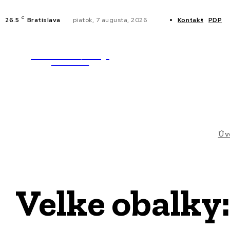
C
26.5
Bratislava
piatok, 7 augusta, 2026
Kontakt
PDP
WebMailShop
NOVINKY
MAGAZÍN
Úv
Velke obalky: